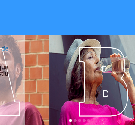
 de
que
tiu