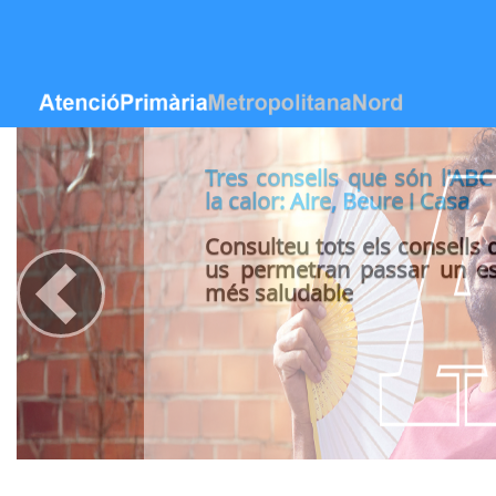
Salta al contigut
Tres consells que són l'ABC
la calor: Aire, Beure i Casa
Previous
Consulteu tots els consells 
us permetran passar un es
més saludable