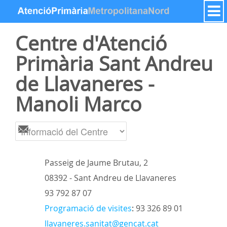
Salta al contigut
Centre d'Atenció
Primària Sant Andreu
de Llavaneres -
Manoli Marco
Passeig de Jaume Brutau, 2
08392 - Sant Andreu de Llavaneres
93 792 87 07
Programació de visites
:
93 326 89 01
llavaneres.sanitat@gencat.cat