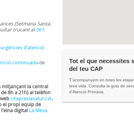
cances (Setmana Santa,
sultar trucant al
061
.
'urgències d'atenció
Tot el que necessites 
enció continuada
de
del teu CAP
T'acompanyem en totes les etapes
mitjançant la central
teva vida. Consulta la guia de ser
 de 8h a 21h) al telèfon
d'Atenció Primària.
l web
citapreviasalut.cat
.
 el propi equip de
l'eina digital
La Meva