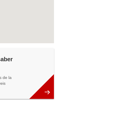
saber
 de la
veis