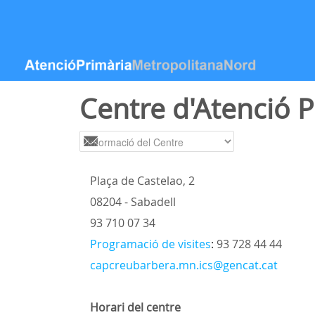
Salta al contigut
Centre d'Atenció 
Plaça de Castelao, 2
08204 - Sabadell
93 710 07 34
Programació de visites
:
93 728 44 44
capcreubarbera.mn.ics@gencat.cat
Horari del centre