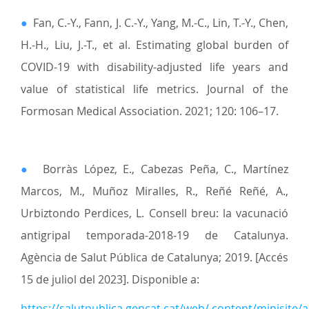
●
Fan, C.-Y., Fann, J. C.-Y., Yang, M.-C., Lin, T.-Y., Chen,
H.-H., Liu, J.-T., et al. Estimating global burden of
COVID-19 with disability-adjusted life years and
value of statistical life metrics. Journal of the
Formosan Medical Association. 2021; 120: 106–17.
●
Borràs López, E., Cabezas Peña, C., Martínez
Marcos, M., Muñoz Miralles, R., Reñé Reñé, A.,
Urbiztondo Perdices, L. Consell breu: la vacunació
antigripal temporada-2018-19 de Catalunya.
Agència de Salut Pública de Catalunya; 2019. [Accés
15 de juliol del 2023]. Disponible a:
https://salutpublica.gencat.cat/web/.content/minisite