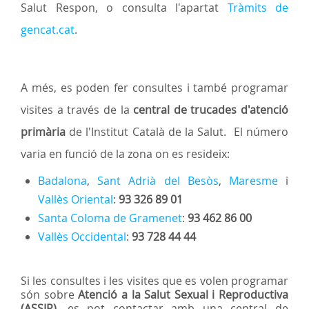
Salut Respon, o consulta l'apartat
Tràmits de
gencat.cat
.
A més, es poden fer consultes i també programar
visites a través de la
central de trucades d'atenció
primària
de l'Institut Català de la Salut. El número
varia en funció de la zona on es resideix:
Badalona
,
Sant Adrià del Besòs
,
Maresme
i
Vallès Oriental
:
93 326 89 01
Santa Coloma de Gramenet
:
93 462 86 00
Vallès Occidental
:
93 728 44 44
Si les consultes i les visites que es volen programar
són sobre
Atenció a la Salut Sexual i Reproductiva
(ASSIR)
, es pot contactar amb una central de