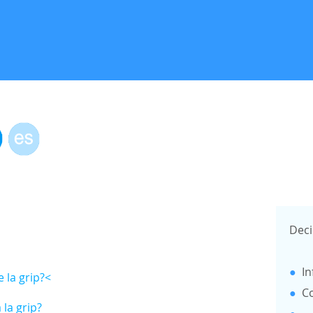
Deci
●
In
 la grip?<
●
C
la grip?