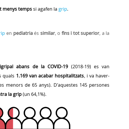
nt menys temps
si agafen la
grip
.
rip
en
pediatria
és
similar
, o
fins i tot superior
, a la
igripal abans de la COVID-19
(2018-19) es van
ls quals
1.169 van acabar hospitalitzats
, i va haver-
es menors de 65 anys). D'aquestes 145 persones
ra la grip
(un 64,1%).