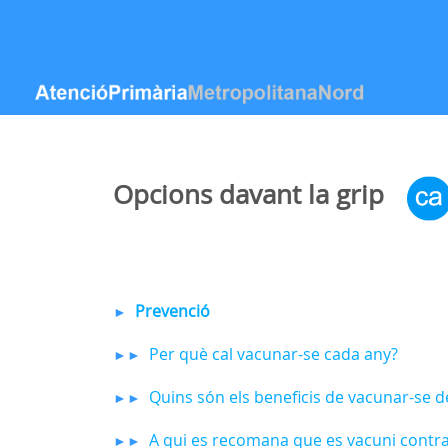
Skip to Content
Opcions davant la grip
Prevenció
►
Per què cal vacunar-se cada any?
►►
Quins són els beneficis de vacunar-se de
►►
A qui es recomana que es vacuni contra 
►►