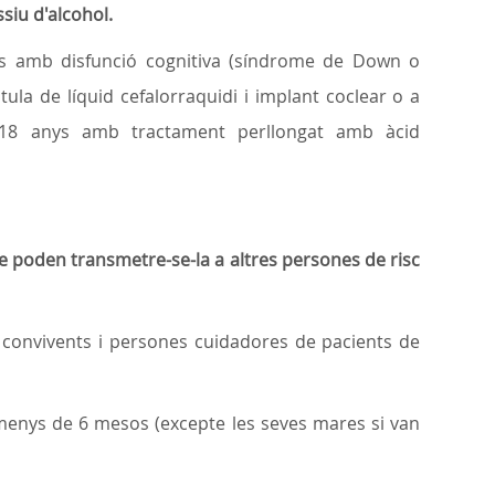
iu d'alcohol.
s amb disfunció cognitiva (síndrome de Down o
la de líquid cefalorraquidi i implant coclear o a
a 18 anys amb tractament perllongat amb àcid
 poden transmetre-se-la a altres persones de risc
 convivents i persones cuidadores de pacients de
enys de 6 mesos (excepte les seves mares si van