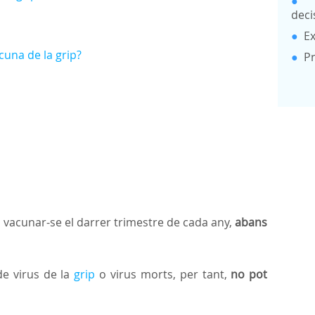
●
deci
●
Ex
cuna de la grip?
●
P
 vacunar-se el darrer trimestre de cada any,
abans
e virus de la
grip
o virus morts, per tant,
no pot