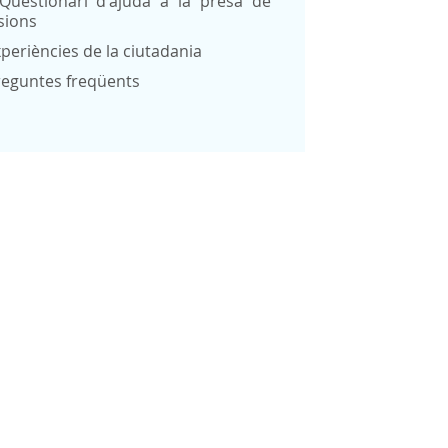
Qüestionari d'ajuda a la presa de
sions
periències de la ciutadania
reguntes freqüents