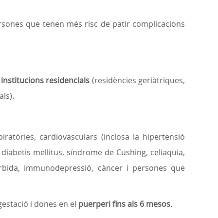
rsones que tenen més risc de patir complicacions
institucions residencials
(residències geriàtriques,
ls).
piratòries, cardiovasculars (inclosa la hipertensió
, diabetis mellitus, síndrome de Cushing, celiaquia,
mòrbida, immunodepressió, càncer i persones que
gestació i dones en el
puerperi fins als 6 mesos
.