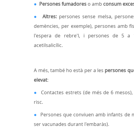
●
Persones
fumadores
o amb
consum excess
●
Altres
:
persones sense melsa, persone
demències, per exemple), persones amb fístu
l'espera de rebre'l, i persones de 5 
acetilsalicílic.
A més, també ho està per a les
persones que
elevat
:
●
Contactes estrets (de més de 6 mesos),
risc.
●
Persones que conviuen amb infants de m
ser vacunades durant l'embaràs).