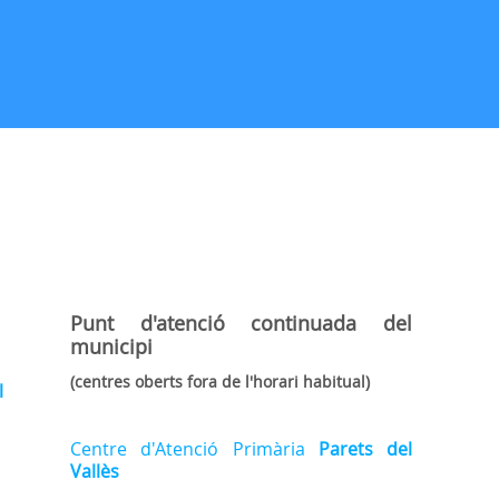
Punt d'atenció continuada
del
municipi
(centres oberts fora de l'horari habitual)
l
Centre d'Atenció Primària
Parets del
Vallès