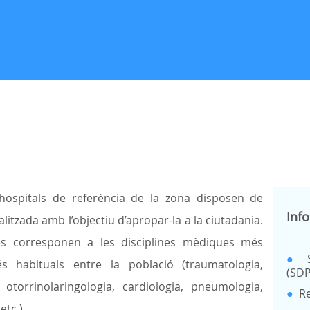
 hospitals de referència de la zona disposen de
Inf
alitzada amb l’objectiu d’apropar-la a la ciutadania.
 es corresponen a les disciplines mèdiques més
●
s habituals entre la població (traumatologia,
(SDP
 otorrinolaringologia, cardiologia, pneumologia,
●
Re
etc.).