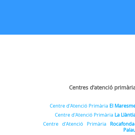
Centres d'atenció primàri
Centre d'Atenció Primària
El Maresm
Centre d'Atenció Primària
La Llànti
Centre d'Atenció Primària
Rocafonda
Pala