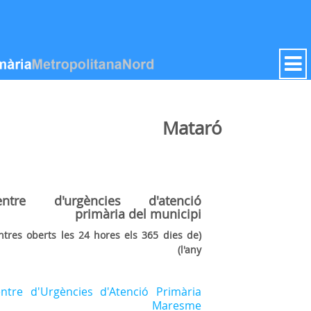
דלג לתוכן
Mataró
entre d'urgències d'atenció
primària
del municipi
entres oberts les 24 hores els 365 dies de
l'any)
ntre d'Urgències d'Atenció Primària
Maresme