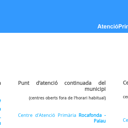
C
a
Punt d'atenció continuada
del
municipi
(c
(centres oberts fora de l'horari habitual)
e
a
Centre d'Atenció Primària
Rocafonda -
-
Ce
Palau
u