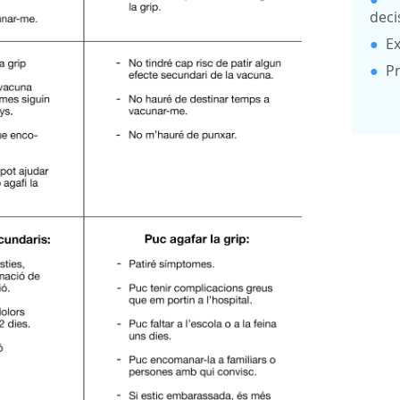
deci
●
Ex
●
P