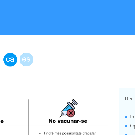
s
Deci
●
In
●
Op
●