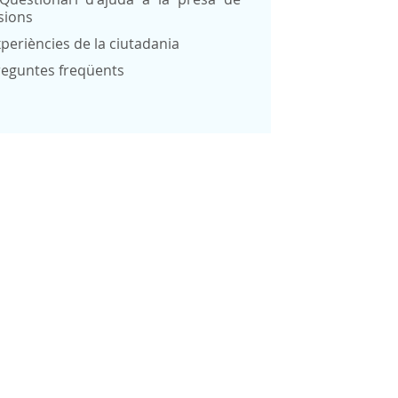
sions
periències de la ciutadania
reguntes freqüents