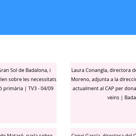
Gran Sol de Badalona, i
Laura Conangla, directora d
len sobre les necessitats
Moreno, adjunta a la direcci
ió primària | TV3 - 04/09
actualment al CAP per donar
veïns | Bad
 de Mataró, parla sobre
Conxi García, directora del 