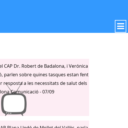
el CAP Dr. Robert de Badalona, i Verónica
ó, parlen sobre quines tasques estan fent
 resposta a les necessitats de salut dels
alona Comunicació - 07/09
CAP Plana Lledó de Mollet del Vallès, parla