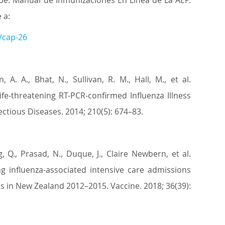
pe. Manual de Inmunizaciones En Línea de La AEP.
 a:
/cap-26
, A. A., Bhat, N., Sullivan, R. M., Hall, M., et al.
ife-threatening RT-PCR-confirmed Influenza Illness
ectious Diseases. 2014; 210(5): 674–83.
 Q., Prasad, N., Duque, J., Claire Newbern, et al.
ng influenza-associated intensive care admissions
 in New Zealand 2012–2015. Vaccine. 2018; 36(39):