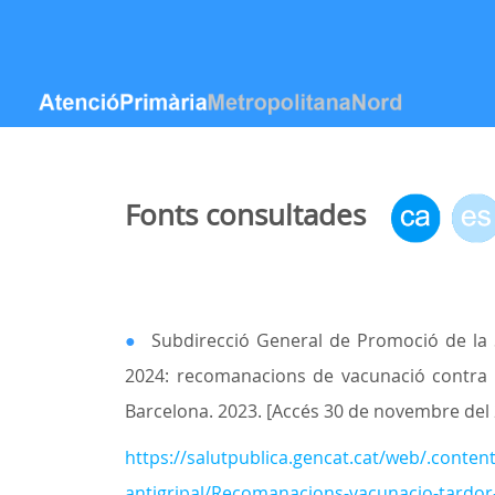
Salta al contigut
Fonts consultades
●
Subdirecció General de Promoció de la 
2024: recomanacions de vacunació contra la
Barcelona. 2023. [Accés 30 de novembre del 
https://salutpublica.gencat.cat/web/.conte
antigripal/Recomanacions-vacunacio-tardor