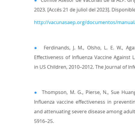
●
Comité Asesor de Vacunas de la AEP. Gri
2023. [Accés 21 de juliol del 2023]. Disponible
http://vacunasaep.org/documentos/manual
●
Ferdinands, J. M., Olsho, L. E. W., Agan
Effectiveness of Influenza Vaccine Against L
in US Children, 2010–2012. The Journal of Inf
●
Thompson, M. G., Pierse, N., Sue Huang,
Influenza vaccine effectiveness in preventi
and attenuating severe disease among adults
5916–25.