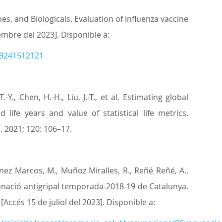
, and Biologicals. Evaluation of influenza vaccine
embre del 2023]. Disponible a:
789241512121
 T.-Y., Chen, H.-H., Liu, J.-T., et al. Estimating global
 life years and value of statistical life metrics.
. 2021; 120: 106–17.
nez Marcos, M., Muñoz Miralles, R., Reñé Reñé, A.,
cunació antigripal temporada-2018-19 de Catalunya.
[Accés 15 de juliol del 2023]. Disponible a: