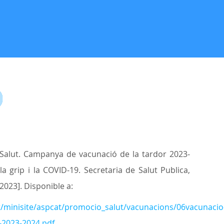
Salut. Campanya de vacunació de la tardor 2023-
 grip i la COVID-19. Secretaria de Salut Publica,
2023]. Disponible a:
nt/minisite/aspcat/promocio_salut/vacunacions/06vacunacio
-2023-2024.pdf