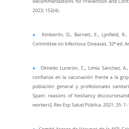
Recommendations for Prevention and Control
2023; 152(4).
●
Kimberlin, D., Barnett, E., Lynfield, 
Committee on Infectious Diseases. 32ª ed. A
●
Olmedo Lucerón, C., Limia Sánchez, A.
confianza en la vacunación frente a la gri
población general y profesionales sanitari
Spain: reasons of hesitancy discoursesand
workers]. Rev Esp Salud Pública. 2021; 25: 1–