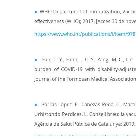
●
WHO Department of Immunization, Vaccines
effectiveness (WHO); 2017. [Accés 30 de nov
https://www.who.int/publications/i/item/9
●
Fan, C.-Y., Fann, J. C.-Y., Yang, M.-C., Lin,
burden of COVID-19 with disability-adjusted
Journal of the Formosan Medical Association
●
Borràs López, E., Cabezas Peña, C., Martí
Urbiztondo Perdices, L. Consell breu: la va
Agència de Salut Pública de Catalunya; 2019. 