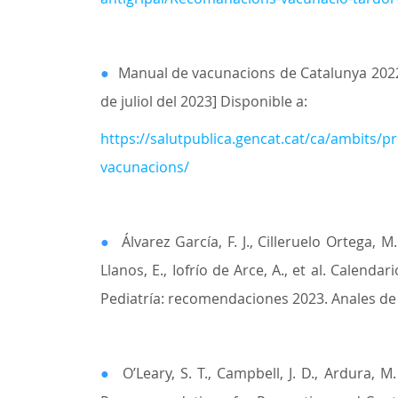
●
Manual de vacunacions de Catalunya 2022.
de juliol del 2023] Disponible a:
https://salutpublica.gencat.cat/ca/ambits/
vacunacions/
●
Álvarez García, F. J., Cilleruelo Ortega, M
Llanos, E., Iofrío de Arce, A., et al. Calen
Pediatría: recomendaciones 2023. Anales de P
●
O’Leary, S. T., Campbell, J. D., Ardura, M. 