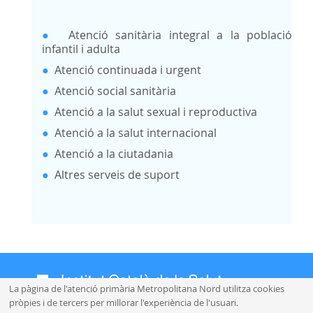
●
Atenció sanitària integral a la població
infantil i adulta
●
Atenció continuada i urgent
●
Atenció social sanitària
●
Atenció a la salut sexual i reproductiva
●
Atenció a la salut internacional
●
Atenció a la ciutadania
●
Altres serveis de suport
La pàgina de l'atenció primària Metropolitana Nord utilitza cookies
pròpies i de tercers per millorar l'experiència de l'usuari.
Mapa web