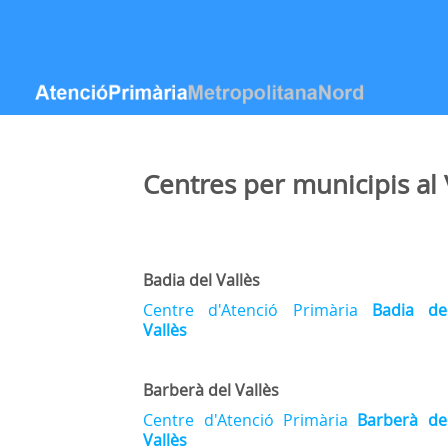
Ugrás a tartalomhoz
Centres per municipis al 
Badia del Vallès
Centre d'Atenció Primària
Badia de
Vallès
Barberà del Vallès
Centre d'Atenció Primària
Barberà de
Vallès