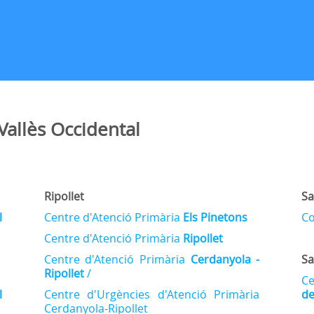
Vallès Occidental
Ripollet
Sa
l
Centre d'Atenció Primària
Els Pinetons
Co
Centre d'Atenció Primària
Ripollet
Centre d'Atenció Primària
Cerdanyola -
Sa
Ripollet
/
Ce
l
Centre d'Urgències d'Atenció Primària
de
Cerdanyola-Ripollet