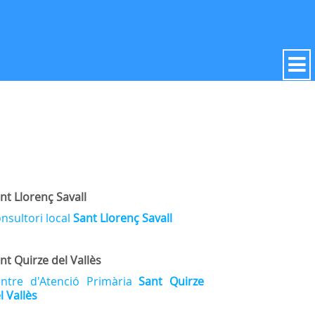
nt Llorenç Savall
nsultori local
Sant Llorenç Savall
nt Quirze del Vallès
ntre d'Atenció Primària
Sant Quirze
l Vallès