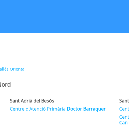
allès Oriental
Nord
Sant Adrià del Besòs
San
Centre d'Atenció Primària
Doctor Barraquer
Cent
Cent
Can