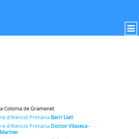
ta Coloma de Gramenet
re d'Atenció Primària
Barri Llatí
re d'Atenció Primària
Doctor Vilaseca -
 Mariner