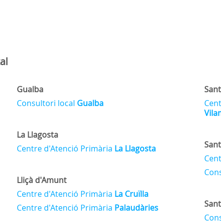
al
Gualba
Sant
Consultori local
Gualba
Cent
Vila
La Llagosta
Sant
Centre d'Atenció Primària
La Llagosta
Cent
Cons
Lliçà d'Amunt
Centre d'Atenció Primària
La Cruïlla
Sant
Centre d'Atenció Primària
Palaudàries
Cons