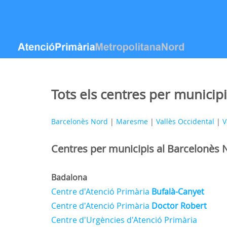
内容へスキップ
Tots els centres per municipi
Barcelonès Nord
|
Maresme
|
Vallès Occidental
|
V
Centres per municipis al Barcelonès 
Badalona
Centre d'Atenció Primària
Bufalà-Canyet
Centre d'Atenció Primària
Doctor Robert
Centre d'Urgències d'Atenció Primària